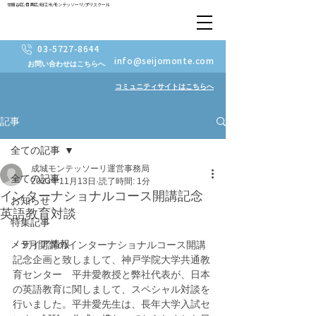
世田谷区/目黒区/狛江市/モンテッソーリ/プリスクール
03-5727-8644
info@seijomonte.com
お問い合わせはこちらへ
コミュニティサイトはこちらへ
記事
全ての記事
成城モンテッソーリ運営事務局
全ての記事
2023年11月13日
読了時間: 1分
インターナショナルコース開講記念
お知らせ
英語教育対談
特集記事
メディア情報
　9月開講のインターナショナルコース開講
記念企画と致しまして、神戸学院大学共通教
育センター　平井愛教授と弊社代表が、日本
の英語教育に関しまして、スペシャル対談を
行いました。平井愛先生は、長年大学入試セ