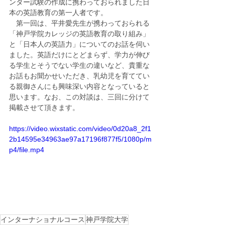
ンター試験の作成に携わっておられました日
本の英語教育の第一人者です。
　第一回は、平井愛先生が携わっておられる
「神戸学院カレッジの英語教育の取り組み」
と「日本人の英語力」についてのお話を伺い
ました。英語だけにとどまらず、学力が伸び
る学生とそうでない学生の違いなど、貴重な
お話もお聞かせいただき、乳幼児を育ててい
る親御さんにも興味深い内容となっていると
思います。なお、この対談は、三回に分けて
掲載させて頂きます。
https://video.wixstatic.com/video/0d20a8_2f1
2b14595e34963ae97a17196f877f5/1080p/m
p4/file.mp4
インターナショナルコース
神戸学院大学