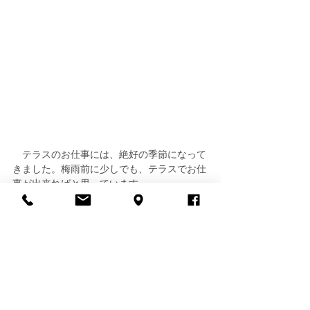
　テラスのお仕事には、絶好の季節になって
きました。梅雨前に少しでも、テラスでお仕
事が出来ればと思っています。
1歳児
インファントクラス
プライマリークラス
幼稚園受験
カリタス幼稚園
カリタス小学校