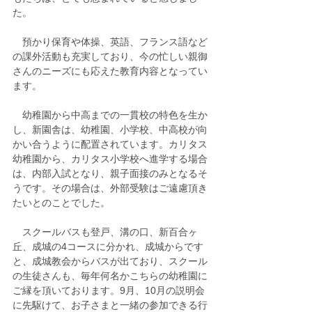
た。
　預かり保育や体操、英語、フランス語など
の課外活動も充実しており、今の忙しい親御
さんのニーズにも応えた教育内容となってい
ます。
　幼稚園から中高までの一貫校の特色を生か
し、新園舎は、幼稚園、小学校、中高校が向
かい合うように配置されています。カリタス
幼稚園から、カリタス小学校へ進学する場合
は、内部入試となり、親子面接のみとなるそ
うです。その場合は、外部受験はご遠慮頂き
たいとのことでした。
　スクールバスも登戸、溝の口、新百合ヶ
丘、成城の4コースに分かれ、成城からです
と、成城教会からバスが出ており、スクール
の生徒さんも、毎年何名かこちらの幼稚園に
ご縁を頂いております。9月、10月の説明会
に先駆けて、お子さまと一緒の参加できる行