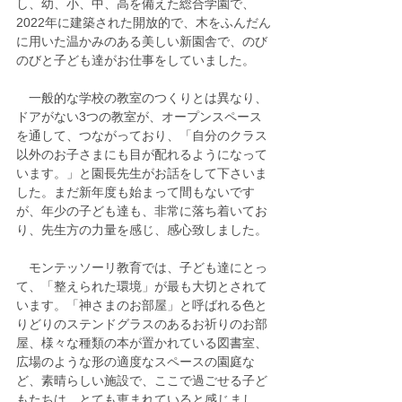
し、幼、小、中、高を備えた総合学園で、
2022年に建築された開放的で、木をふんだん
に用いた温かみのある美しい新園舎で、のび
のびと子ども達がお仕事をしていました。
　一般的な学校の教室のつくりとは異なり、
ドアがない3つの教室が、オープンスペース
を通して、つながっており、「自分のクラス
以外のお子さまにも目が配れるようになって
います。」と園長先生がお話をして下さいま
した。まだ新年度も始まって間もないです
が、年少の子ども達も、非常に落ち着いてお
り、先生方の力量を感じ、感心致しました。
　モンテッソーリ教育では、子ども達にとっ
て、「整えられた環境」が最も大切とされて
います。「神さまのお部屋」と呼ばれる色と
りどりのステンドグラスのあるお祈りのお部
屋、様々な種類の本が置かれている図書室、
広場のような形の適度なスペースの園庭な
ど、素晴らしい施設で、ここで過ごせる子ど
もたちは、とても恵まれていると感じまし