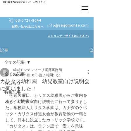
世田谷区/目黒区/狛江市/モンテッソーリ/プリスクール
03-5727-8644
info@seijomonte.com
お問い合わせはこちらへ
コミュニティサイトはこちらへ
記事
全ての記事
成城モンテッソーリ運営事務局
全ての記事
2023年5月18日
読了時間: 3分
カリタス幼稚園 幼児教室向け説明会
お知らせ
に伺いました！
特集記事
　今週火曜日、カリタス幼稚園からご案内を
メディア情報
頂き、幼児教室向け説明会に行って参りまし
た。学校法人カリタス学園は、カナダのケベ
ック・カリタス修道女会が教育活動の一環と
して、日本に設立したカトリック学校です。
「カリタス」は、ラテン語で「愛」を意味