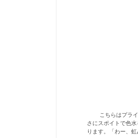
 　　こちらはプライマリークラスの新しい「三原色のにじみ絵」のお仕事。シールの大き
さにスポイトで色水
ります。「わー、虹