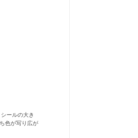
ち色が写り広が