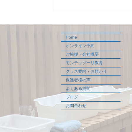
10年が経ちました ひとりで
早く、みんなで遠くに
Home
オンライン予約
ご挨拶・会社概要
モンテッソーリ教育
クラス案内・お預かり
保護者様の声
よくある質問
ブログ
お問合わせ