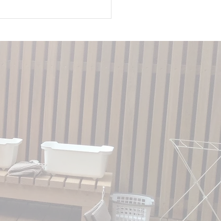
モンテッソーリ園を選ん
け③