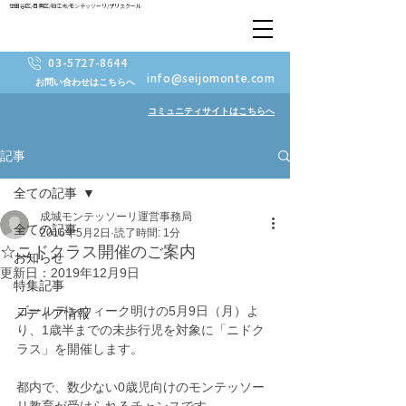
世田谷区/目黒区/狛江市/モンテッソーリ/プリスクール
03-5727-8644
info@seijomonte.com
お問い合わせはこちらへ
コミュニティサイトはこちらへ
記事
全ての記事
成城モンテッソーリ運営事務局
全ての記事
2016年5月2日
読了時間: 1分
☆ニドクラス開催のご案内
お知らせ
更新日：
2019年12月9日
特集記事
ゴールデンウィーク明けの5月9日（月）よ
メディア情報
り、1歳半までの未歩行児を対象に「ニドク
ラス」を開催します。
都内で、数少ない0歳児向けのモンテッソー