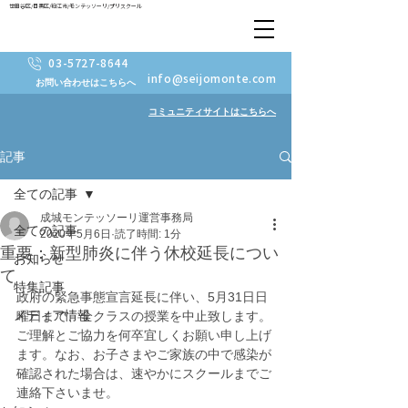
世田谷区/目黒区/狛江市/モンテッソーリ/プリスクール
03-5727-8644
info@seijomonte.com
お問い合わせはこちらへ
コミュニティサイトはこちらへ
記事
全ての記事
成城モンテッソーリ運営事務局
全ての記事
2020年5月6日
読了時間: 1分
重要：新型肺炎に伴う休校延長につい
お知らせ
て
特集記事
政府の緊急事態宣言延長に伴い、5月31日日
メディア情報
曜日まで、全クラスの授業を中止致します。
ご理解とご協力を何卒宜しくお願い申し上げ
ます。なお、お子さまやご家族の中で感染が
確認された場合は、速やかにスクールまでご
連絡下さいませ。