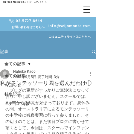
世田谷区/目黒区/狛江市/モンテッソーリ/プリスクール
03-5727-8644
info@seijomonte.com
お問い合わせはこちらへ
コミュニティサイトはこちらへ
記事
全ての記事
Nahoko Kado
全ての記事
2025年9月5日
読了時間: 3分
私がモンテッソーリ園を選んだわけ①
お知らせ
　ブログの更新がすっかりご無沙汰になって
特集記事
おり、申し訳ございません。スクールでは、
8月末から2学期が始まっております。夏休み
メディア情報
の間、オーストラリアにあるモンテッソーリ
の中学校に観察実習に行って参りました。そ
の辺りのことは、また後日ブログに書かせて
頂くとして、今回は、スクールでインファン