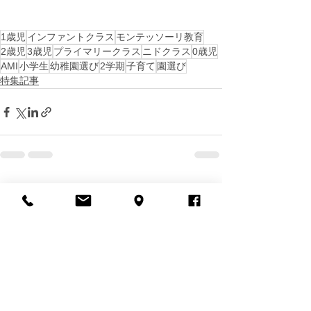
1歳児
インファントクラス
モンテッソーリ教育
2歳児
3歳児
プライマリークラス
ニドクラス
0歳児
AMI
小学生
幼稚園選び
2学期
子育て
園選び
特集記事
すべて表示
最新記事