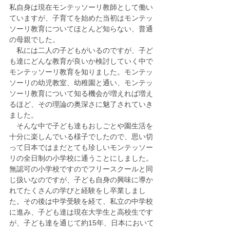
私自身は現在モンテッソーリ教師として働い
ていますが、子育てを始めた当初はモンテッ
ソーリ教育についてほとんど知らない、普通
の母親でした。
　私には二人の子どもがいるのですが、子ど
も達にどんな教育が良いか検討していく中で
モンテッソーリ教育を知りました。モンテッ
ソーリの幼児教室、幼稚園と通い、モンテッ
ソーリ教育について知る機会が増えれば増え
るほど、その理論の奥深さに魅了されていき
ました。
　そんな中で子ども達もおしごとや園生活を
十分に楽しんでいる様子でしたので、思い切
って日本ではまだとても珍しいモンテッソー
リの全日制の小学校に通うことにしました。
無認可の小学校ですのでフリースクールと同
じ扱いなのですが、子ども自身の興味に導か
れてたくさんの学びと経験をし卒業しまし
た。その後は中学受験を経て、私立の中学校
に進み、子ども達は現在大学生と高校生です
が、子ども達を通じて約15年、日本において