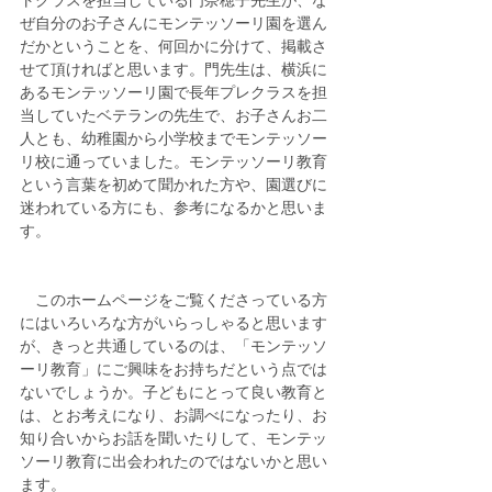
トクラスを担当している門奈穂子先生が、な
ぜ自分のお子さんにモンテッソーリ園を選ん
だかということを、何回かに分けて、掲載さ
せて頂ければと思います。門先生は、横浜に
あるモンテッソーリ園で長年プレクラスを担
当していたベテランの先生で、お子さんお二
人とも、幼稚園から小学校までモンテッソー
リ校に通っていました。モンテッソーリ教育
という言葉を初めて聞かれた方や、園選びに
迷われている方にも、参考になるかと思いま
す。
　このホームページをご覧くださっている方
にはいろいろな方がいらっしゃると思います
が、きっと共通しているのは、「モンテッソ
ーリ教育」にご興味をお持ちだという点では
ないでしょうか。子どもにとって良い教育と
は、とお考えになり、お調べになったり、お
知り合いからお話を聞いたりして、モンテッ
ソーリ教育に出会われたのではないかと思い
ます。