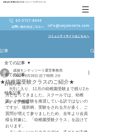
世田谷区/目黒区/狛江市/モンテッソーリ/プリスクール
03-5727-8644
info@seijomonte.com
お問い合わせはこちらへ
コミュニティサイトはこちらへ
記事
全ての記事
成城モンテッソーリ運営事務局
全ての記事
2022年9月28日
読了時間: 2分
★幼稚園受験クラスのご紹介★
お知らせ
　9月に入り、11月の幼稚園受験まで残り2カ
特集記事
月となってきました。スクールでは、幼稚
園、小学校受験を推奨している訳ではないの
メディア情報
ですが、場所柄、受験をされる方が多く、ご
質問が増えて参りましたため、去年より会員
様を対象に、「幼稚園受験クラス」を設けて
おります。