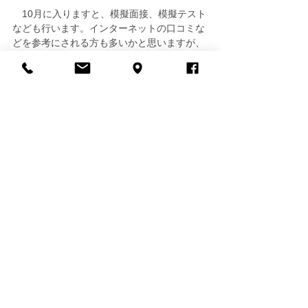
　10月に入りますと、模擬面接、模擬テスト
なども行います。インターネットの口コミな
どを参考にされる方も多いかと思いますが、
親御さんには、自分の感覚を大切に、実際に
幼稚園に足を運んで頂いて、お子さまが楽し
んで通えそうな園を選んで頂ければと思いま
す。
モンテッソーリ
幼稚園受験
行動観察
幼稚園選び
模擬テスト
模擬面接
積み木模倣
記憶遊び
特集記事
すべて表示
最新記事