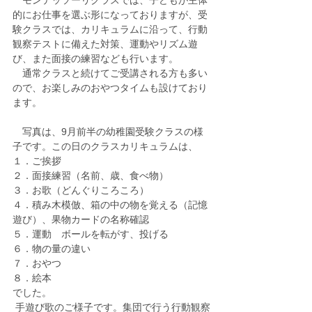
　モンテッソーリクラスでは、子どもが主体
的にお仕事を選ぶ形になっておりますが、受
験クラスでは、カリキュラムに沿って、行動
観察テストに備えた対策、運動やリズム遊
び、また面接の練習なども行います。
　通常クラスと続けてご受講される方も多い
ので、お楽しみのおやつタイムも設けており
ます。
　写真は、9月前半の幼稚園受験クラスの様
子です。この日のクラスカリキュラムは、
１．ご挨拶
２．面接練習（名前、歳、食べ物）
３．お歌（どんぐりころころ）
４．積み木模倣、箱の中の物を覚える（記憶
遊び）、果物カードの名称確認　
５．運動　ボールを転がす、投げる
６．物の量の違い
７．おやつ
８．絵本
でした。
 手遊び歌のご様子です。集団で行う行動観察